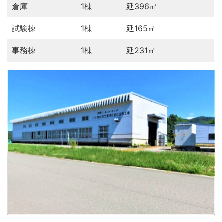
倉庫
1棟
延396㎡
試験棟
1棟
延165㎡
事務棟
1棟
延231㎡