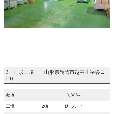
2．山形工場 山形県鶴岡市越中山字谷口
110
敷地
10,306㎡
工場
2棟
延1,551㎡