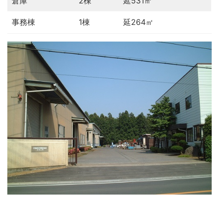
倉庫
2棟
延531㎡
事務棟
1棟
延264㎡