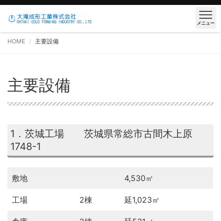
メニュー
HOME
主要設備
主要設備
1．茨城工場 茨城県常総市古間木上原
1748-1
敷地
4,530㎡
工場
2棟
延1,023㎡