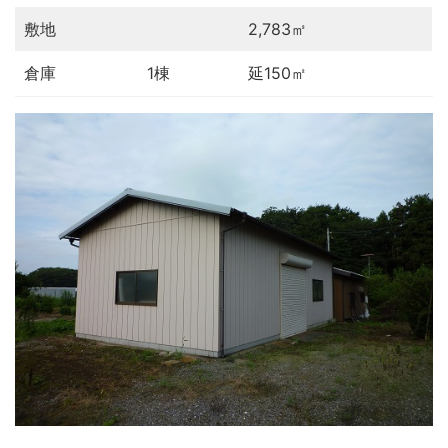
敷地
2,783㎡
倉庫
1棟
延150㎡