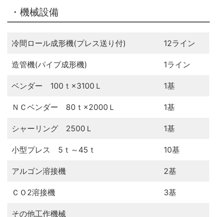
・機械設備
冷間ロール成形機(プレス送り付)
12ライン
造管機(パイプ成形機)
1ライン
ベンダー 100ｔ×3100Ｌ
1基
ＮＣベンダー 80ｔ×2000Ｌ
1基
シャーリング 2500Ｌ
1基
小型プレス 5ｔ～45ｔ
10基
アルゴン溶接機
2基
ＣＯ2溶接機
3基
その他工作機械