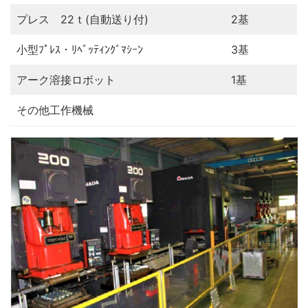
プレス 22ｔ(自動送り付)
2基
小型ﾌﾟﾚｽ・ﾘﾍﾞｯﾃｨﾝｸﾞﾏｼｰﾝ
3基
アーク溶接ロボット
1基
その他工作機械